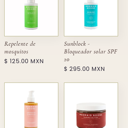
C
I
Ó
Repelente de
Sunblock -
mosquitos
Bloqueador solar SPF
N
20
Precio
$ 125.00 MXN
Precio
$ 295.00 MXN
habitual
:
habitual