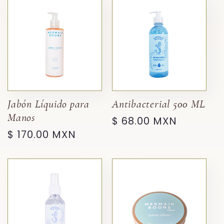
Jabón Líquido para
Antibacterial 500 ML
Manos
Precio
$ 68.00 MXN
Precio
$ 170.00 MXN
habitual
habitual