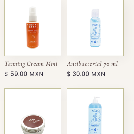
Tanning Cream Mini
Antibacterial 70 ml
Precio
$ 59.00 MXN
Precio
$ 30.00 MXN
habitual
habitual