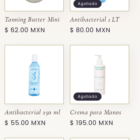
Agotado
Tanning Butter Mini
Antibacterial 1 LT
Precio
$ 62.00 MXN
Precio
$ 80.00 MXN
habitual
habitual
Agotado
Antibacterial 250 ml
Crema para Manos
Precio
$ 55.00 MXN
Precio
$ 195.00 MXN
habitual
habitual