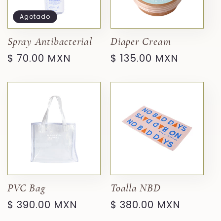
Agotado
Spray Antibacterial
Diaper Cream
Precio
$ 70.00 MXN
Precio
$ 135.00 MXN
habitual
habitual
PVC Bag
Toalla NBD
Precio
$ 390.00 MXN
Precio
$ 380.00 MXN
habitual
habitual