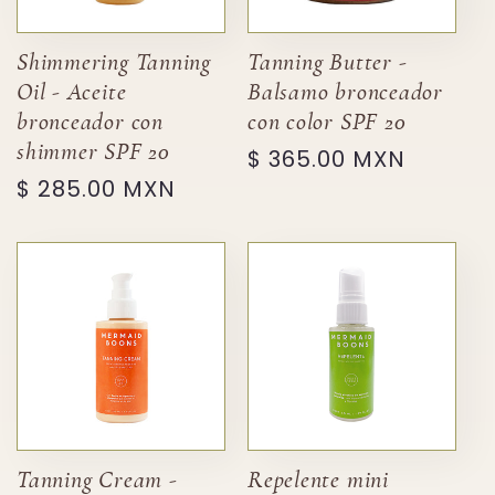
Shimmering Tanning
Tanning Butter -
Oil - Aceite
Balsamo bronceador
bronceador con
con color SPF 20
shimmer SPF 20
Precio
$ 365.00 MXN
Precio
$ 285.00 MXN
habitual
habitual
Tanning Cream -
Repelente mini