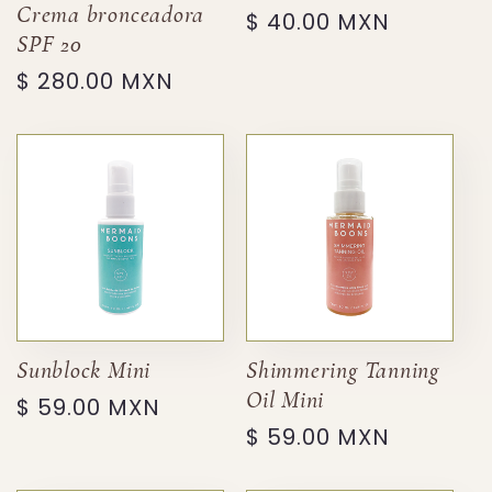
Crema bronceadora
Precio
$ 40.00 MXN
SPF 20
habitual
Precio
$ 280.00 MXN
habitual
Sunblock Mini
Shimmering Tanning
Oil Mini
Precio
$ 59.00 MXN
Precio
$ 59.00 MXN
habitual
habitual