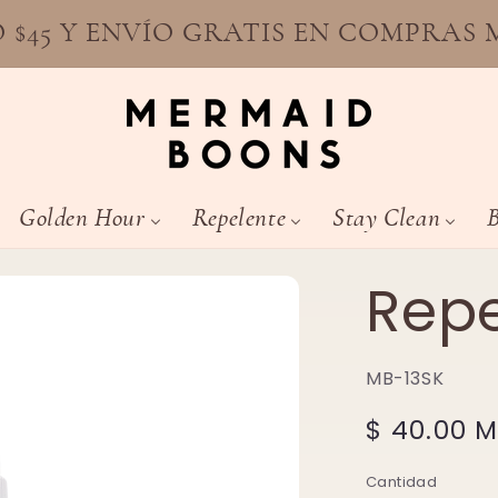
 $45 Y ENVÍO GRATIS EN COMPRAS 
Golden Hour
Repelente
Stay Clean
Repe
MB-13SK
Precio
$ 40.00 
habitual
Cantidad