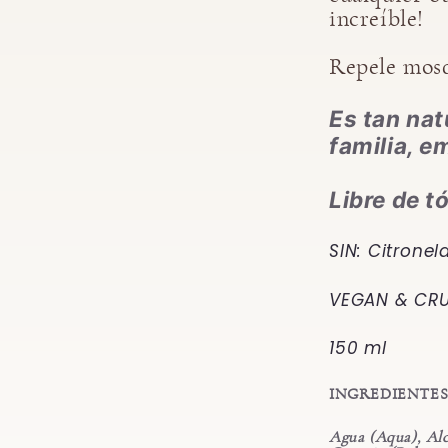
increíble!
Repele mosq
Es tan nat
familia, 
Libre de t
SIN: Citronel
VEGAN & CRU
150 ml
INGREDIENTE
Agua (Aqua), Alc