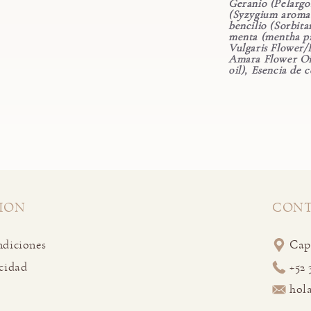
Geranio (Pelargo
(Syzygium aromati
bencilio (Sorbita
menta (mentha pi
Vulgaris Flower/
Amara Flower Oil
oil), Esencia de c
ION
CON
ndiciones
Capu
cidad
+52 
hol