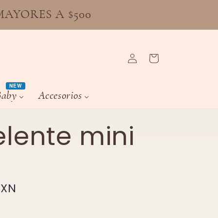
MAYORES A $500
Iniciar
Carrito
sesión
NEW
Baby
Accesorios
lente mini
MXN