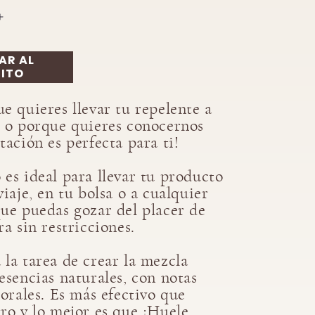
Aumentar
cantidad
para
AR AL
Repelente
ITO
mini
e quieres llevar tu repelente a
s o porque quieres conocernos
tación es perfecta
para ti!
 es ideal para llevar tu producto
viaje, en tu bolsa o a cualquier
que puedas gozar del placer de
ra sin restricciones.
la tarea de crear la mezcla
esencias naturales, con notas
lorales. Es más efectivo que
tro y lo mejor es que ¡Huele