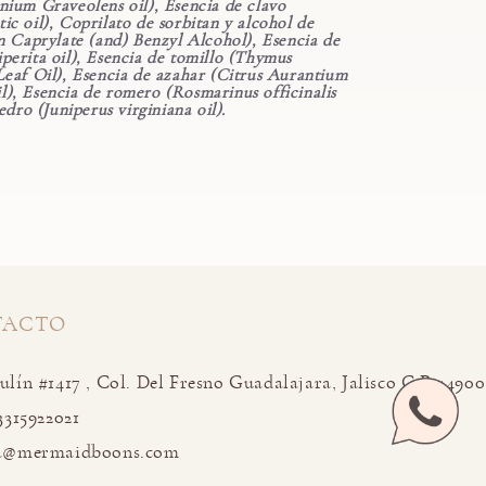
nium Graveolens oil), Esencia de clavo
c oil), Coprilato de sorbitan y alcohol de
n Caprylate (and) Benzyl Alcohol), Esencia de
perita oil), Esencia de tomillo (Thymus
Leaf Oil), Esencia de azahar (Citrus Aurantium
), Esencia de romero (Rosmarinus officinalis
edro (Juniperus virginiana oil).
TACTO
lín #1417 , Col. Del Fresno Guadalajara, Jalisco C.P 44900
3315922021
a@mermaidboons.com