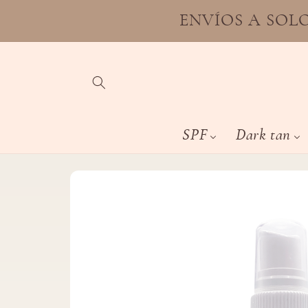
Ir
directamente
ENVÍOS A SOLO
al contenido
SPF
Dark tan
Ir
directamente
a la
información
del producto