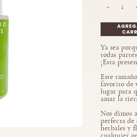
Reducir
cantidad
para
AGREG
Repelente
CARR
mini
Ya sea porqu
todas parte
¡Esta presen
Este tamaño
favorito de 
lugar para 
amar la tier
Nos dimos a 
perfecta de 
herbales y f
cualquier o